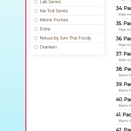
Lab Series
34. Pa
Kai Tod Series
Rijst n
Kleine Porties
35. Pa
Extra
Rijst n
Nieuw bij Juni Thai Foody
36. Pa
Rijst n
Dranken
37. Pa
Rijst n
38. Pa
Bami N
39. Pa
Bami N
40. Pa
Bami N
41. Pa
Bami N
42. Pa