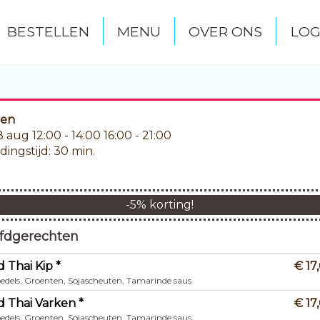
BESTELLEN
MENU
OVER ONS
LOG
len
08 aug
12:00 - 14:00
16:00 - 21:00
dingstijd: 30 min.
r
-
5
% korting!
fdgerechten
d Thai Kip *
€ 17
oedels, Groenten, Sojascheuten, Tamarinde saus
d Thai Varken *
€ 17
oedels, Groenten, Sojascheuten, Tamarinde saus