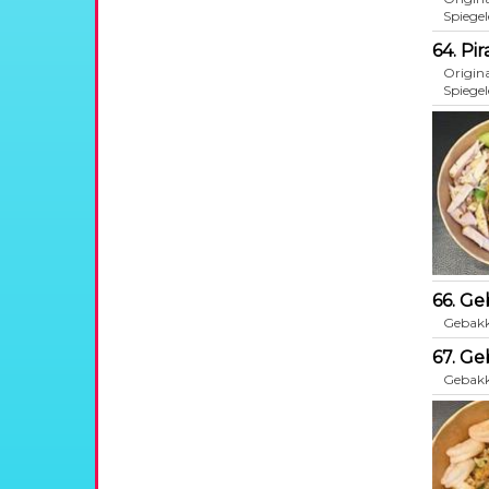
Spiegel
64. Pi
Origina
Spiegel
66. Ge
Gebakke
67. Ge
Gebakke