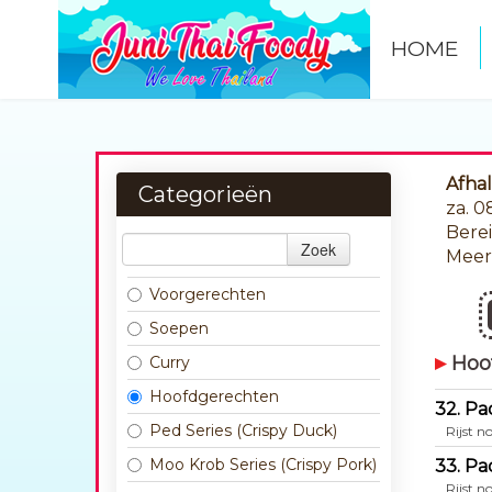
HOME
Afha
Categorieën
za. 
Berei
Zoek
Mee
Voorgerechten
Soepen
Hoo
Curry
Hoofdgerechten
32. Pa
Ped Series (Crispy Duck)
Rijst n
Moo Krob Series (Crispy Pork)
33. Pa
Rijst n