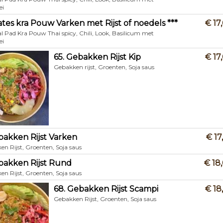
ei
rates kra Pouw Varken met Rijst of noedels ***
€ 17
l Pad Kra Pouw Thai spicy, Chili, Look, Basilicum met
ei
65. Gebakken Rijst Kip
€ 17
Gebakken rijst, Groenten, Soja saus
bakken Rijst Varken
€ 17
n Rijst, Groenten, Soja saus
bakken Rijst Rund
€ 18
n Rijst, Groenten, Soja saus
68. Gebakken Rijst Scampi
€ 18
Gebakken Rijst, Groenten, Soja saus