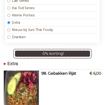
Lab Series
Kai Tod Series
Kleine Porties
Extra
Nieuw bij Juni Thai Foody
Dranken
-
5
% korting!
Extra
98. Gebakken Rijst
€ 6,00