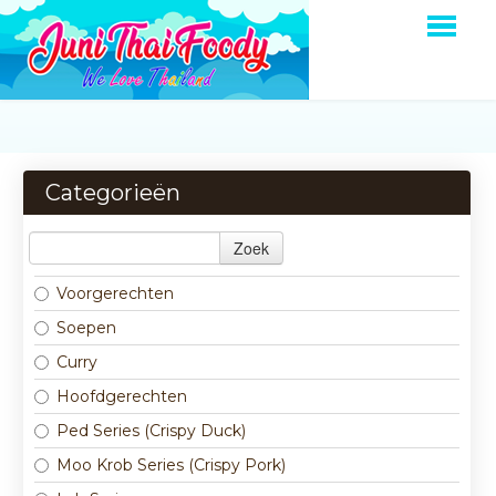
HOME
BESTELLEN
Categorieën
MENU
Zoek
OVER ONS
Voorgerechten
LOGIN
Soepen
CONTACT
Curry
Hoofdgerechten
Ped Series (Crispy Duck)
Moo Krob Series (Crispy Pork)