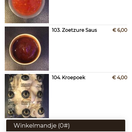
103. Zoetzure Saus
€ 6,00
104. Kroepoek
€ 4,00
Winkelmandje (
0
#)