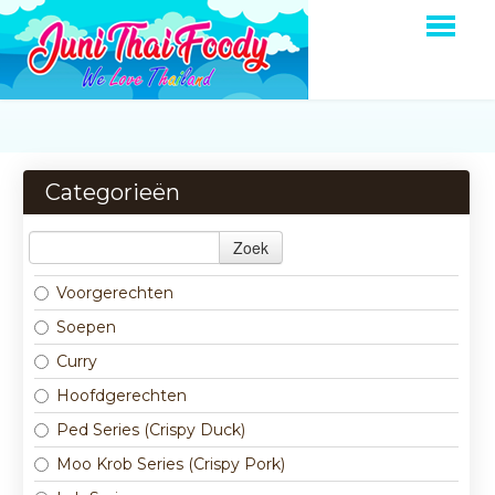
HOME
BESTELLEN
Categorieën
MENU
Zoek
OVER ONS
Voorgerechten
LOGIN
Soepen
CONTACT
Curry
Hoofdgerechten
Ped Series (Crispy Duck)
Moo Krob Series (Crispy Pork)