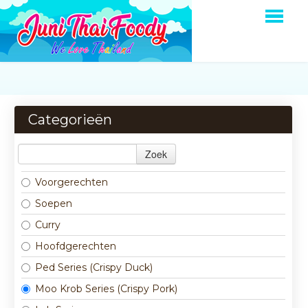
HOME
BESTELLEN
Categorieën
MENU
Zoek
OVER ONS
Voorgerechten
LOGIN
Soepen
CONTACT
Curry
Hoofdgerechten
Ped Series (Crispy Duck)
Moo Krob Series (Crispy Pork)